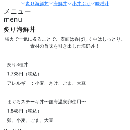
炙り海鮮丼
海鮮丼
小丼ぶり
味噌汁
メニュー
menu
炙り海鮮丼
強火で一気に炙ることで、表面は香ばしく中はしっとり。
素材の旨味を引き出した海鮮丼！
炙り3種丼
1,738円（税込）
アレルギー：小麦、さけ、ごま、大豆
まぐろステーキ丼〜熱海温泉卵使用〜
1,848円（税込）
卵、小麦、ごま、大豆